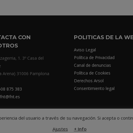
TACTA CON
POLITICAS DE LA W
OTROS
Aviso Legal
Política de Privacidad
zagerria, 1. 3º Casa del
Canal de denuncias
e
Política de Cookies
a Arena) 31006 Pamplona
Derechos Arsol
Consentimiento legal
08 875 383
fnt@fnt.es
xperiencia del usuario a través de su navegación. Si acepta o co
© Federación Navarra de Tenis
Ajustes
+ Info