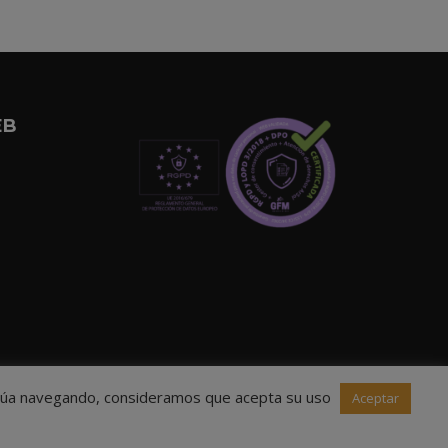
EB
ntinúa navegando, consideramos que acepta su uso
Aceptar