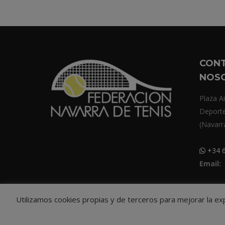
CON
NOS
Plaza Ai
Deport
(Navarr
+34 6
Email:
Utilizamos cookies propias y de terceros para mejorar la e