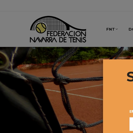
FNT
D
E