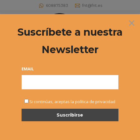
608875383
fnt@fnt.es
×
Buscar:
Suscríbete a nuestra
Newsletter
Testimonials
Estás aquí:
EMAIL
Si continúas, aceptas la política de privacidad
Aenean diam purus finibus lectus – uthendrerit ante
sed turpis interdum consequat. Proin eleifend nulla! In
molestie nibh at ipsum maximus, tristique congue
lacus ultrices. Pellentesque non risus urna. Curabitur
hendrerit convallis euismod.