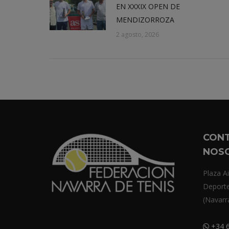
EN XXXIX OPEN DE
MENDIZORROZA
2 agosto, 2026
CON
NOS
Plaza Ai
Deport
(Navarr
+34 6