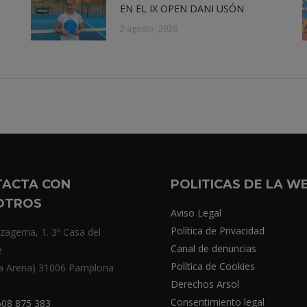
EN EL IX OPEN DANI USÓN
2 agosto, 2026
TACTA CON
POLITICAS DE LA W
OTROS
Aviso Legal
Política de Privacidad
zagerria, 1. 3º Casa del
Canal de denuncias
e
Política de Cookies
a Arena) 31006 Pamplona
Derechos Arsol
Consentimiento legal
08 875 383