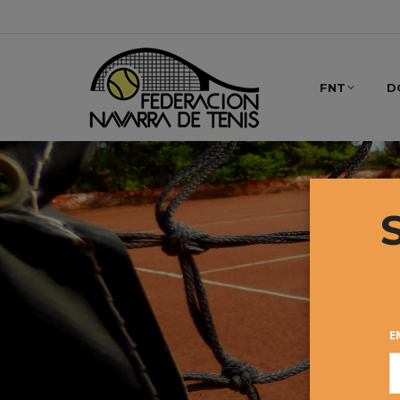
FNT
D
E