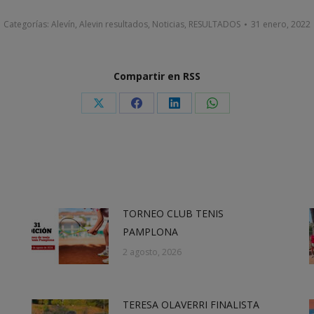
Categorías:
Alevín
,
Alevin resultados
,
Noticias
,
RESULTADOS
31 enero, 2022
Compartir en RSS
Share
Share
Share
Share
on
on
on
on
X
Facebook
LinkedIn
WhatsApp
TORNEO CLUB TENIS
PAMPLONA
2 agosto, 2026
TERESA OLAVERRI FINALISTA