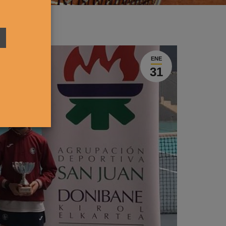
ENE
31