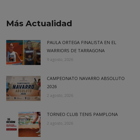
on
on
on
on
X
Facebook
LinkedIn
WhatsApp
Más Actualidad
PAULA ORTEGA FINALISTA EN EL
WARRIORS DE TARRAGONA
9 agosto, 2026
CAMPEONATO NAVARRO ABSOLUTO
2026
2 agosto, 2026
TORNEO CLUB TENIS PAMPLONA
2 agosto, 2026