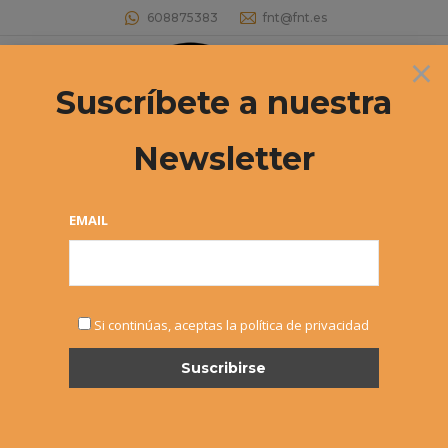
608875383
fnt@fnt.es
×
Buscar:
Suscríbete a nuestra
Newsletter
JUGAR MÁS DE UNA COMPETICIÓN
EN LAS MISMAS FECHAS
EMAIL
Estás aquí:
Si continúas, aceptas la política de privacidad
MAR
24