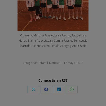
Oberena: Martina Fassio, Leire Aechu, Raquel Las
Heras, Nahia Apecetxea y Camila Fassio. TenisLucia
Ibarrola, Helena Zuleta, Paula Zúñiga y Ane Gsrcía
Categorías:
Infantil
,
Noticias
17 mayo, 2017
Compartir en RSS
Share
Share
Share
Share
on
on
on
on