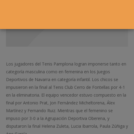
Los jugadores del Tenis Pamplona logran imponerse tanto en
categoría masculina como en femenina en los Juegos
Deportivos de Navarra en categoría infantil. Los chicos se
impusieron en la final al Tenis Club Cerro de Fontellas por 4-1
en la eliminatoria. El equipo vencedor estuvo compuesto en la
final por Antonio Prat, Jon Fernández Micheltorena, Álex
Martínez y Fernando Ruiz. Mientras que el femenino se
impuso por 3-0 a la Agrupación Deportiva Oberena, y
disputaron la final Helena Zuleta, Lucia Ibarrola, Paula Zúñiga y
Ane García.