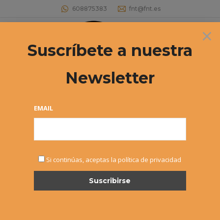
608875383
fnt@fnt.es
×
Buscar:
Suscríbete a nuestra
Newsletter
Juegos Deportivos de Navarra Infantil
– Doblete del Club Tenis Pamplona
EMAIL
Estás aquí:
Si continúas, aceptas la política de privacidad
MAY
17