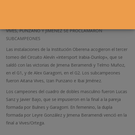
VIVES, PUNZANO Y JIMÉNEZ SE PROCLAMARON
SUBCAMPEONES
Las instalaciones de la Institución Oberena acogieron el tercer
torneo del Circuito Alevín «Intersport Irabia-Dunlop», que se
saldó con las victorias de Jimena Beramendi y Telmo Muñoz,
en el G1, y de Alex Garagorri, en el G2. Los subcampeones
fueron Aitana Vives, Izan Punzano e Ibai Jiménez.
Los campeones del cuadro de dobles masculino fueron Lucas
Sanz y Javier Bajo, que se impusieron en la final a la pareja
formada por Bulnes y Garagorri. En femenino, la dupla
formada por Leyre González y Jimena Beramendi venció en la
final a Vives/Ortega.