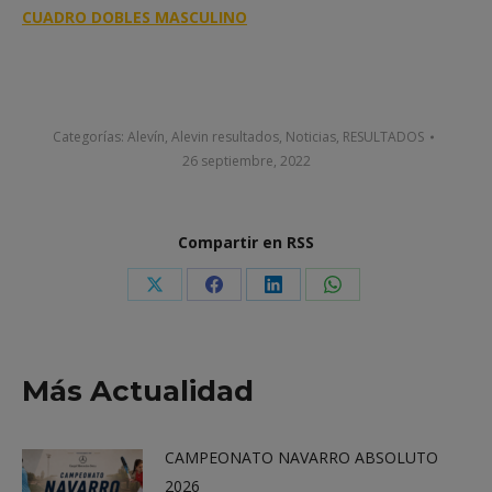
CUADRO DOBLES MASCULINO
Categorías:
Alevín
,
Alevin resultados
,
Noticias
,
RESULTADOS
26 septiembre, 2022
Compartir en RSS
Share
Share
Share
Share
on
on
on
on
X
Facebook
LinkedIn
WhatsApp
Más Actualidad
CAMPEONATO NAVARRO ABSOLUTO
2026