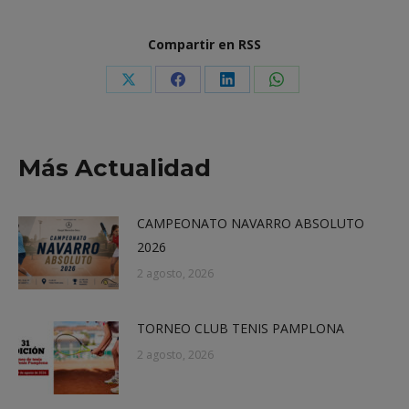
Compartir en RSS
Share
Share
Share
Share
on
on
on
on
X
Facebook
LinkedIn
WhatsApp
Más Actualidad
CAMPEONATO NAVARRO ABSOLUTO
2026
2 agosto, 2026
TORNEO CLUB TENIS PAMPLONA
2 agosto, 2026