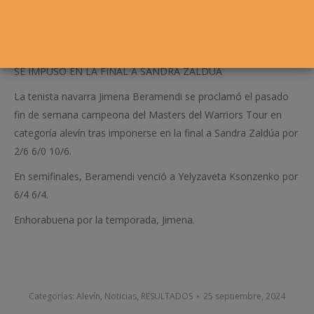
SE IMPUSO EN LA FINAL A SANDRA ZALDUA
La tenista navarra Jimena Beramendi se proclamó el pasado
fin de semana campeona del Masters del Warriors Tour en
categoría alevín tras imponerse en la final a Sandra Zaldúa por
2/6 6/0 10/6.
En semifinales, Beramendi venció a Yelyzaveta Ksonzenko por
6/4 6/4.
Enhorabuena por la temporada, Jimena.
Categorías:
Alevín
,
Noticias
,
RESULTADOS
25 septiembre, 2024