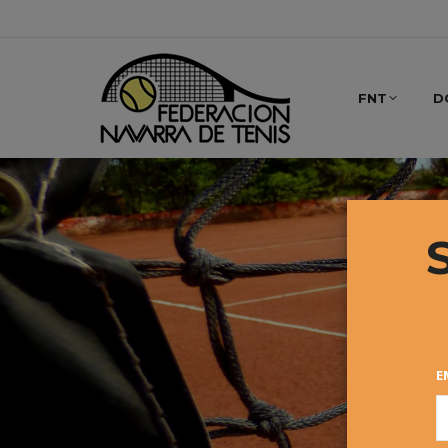
FNT
D
E