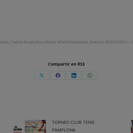
adete
,
Cadete Resultados
,
Infantil
,
Infantil Resultados
,
Noticias
,
RESULTADOS
Compartir en RSS
Share
Share
Share
Share
on
on
on
on
X
Facebook
LinkedIn
WhatsApp
TORNEO CLUB TENIS
PAMPLONA