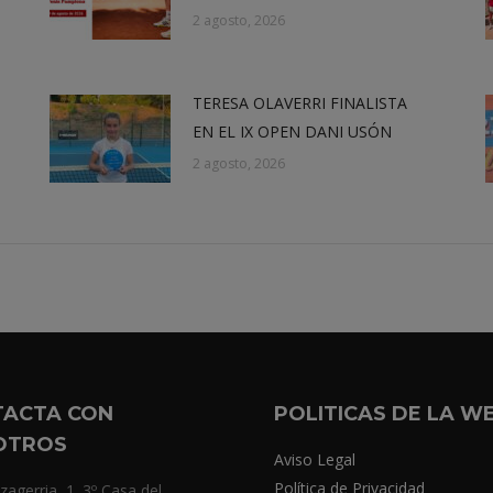
2 agosto, 2026
TERESA OLAVERRI FINALISTA
EN EL IX OPEN DANI USÓN
2 agosto, 2026
TACTA CON
POLITICAS DE LA W
OTROS
Aviso Legal
Política de Privacidad
zagerria, 1. 3º Casa del