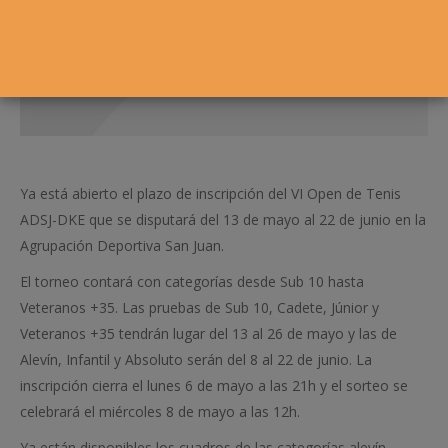
Ya está abierto el plazo de inscripción del VI Open de Tenis
ADSJ-DKE que se disputará del 13 de mayo al 22 de junio en la
Agrupación Deportiva San Juan.
El torneo contará con categorías desde Sub 10 hasta
Veteranos +35. Las pruebas de Sub 10, Cadete, Júnior y
Veteranos +35 tendrán lugar del 13 al 26 de mayo y las de
Alevín, Infantil y Absoluto serán del 8 al 22 de junio. La
inscripción cierra el lunes 6 de mayo a las 21h y el sorteo se
celebrará el miércoles 8 de mayo a las 12h.
Ya están disponibles los cuadros de las categorías alevín,