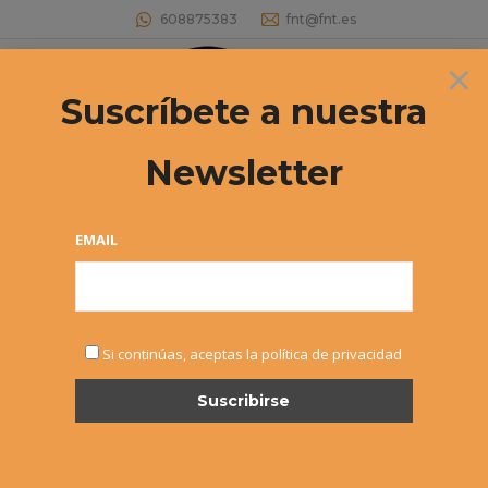
608875383
fnt@fnt.es
×
Buscar:
Suscríbete a nuestra
Newsletter
IV OPEN DE TENIS ADSJ-DKE
Estás aquí:
EMAIL
Si continúas, aceptas la política de privacidad
ABR
30