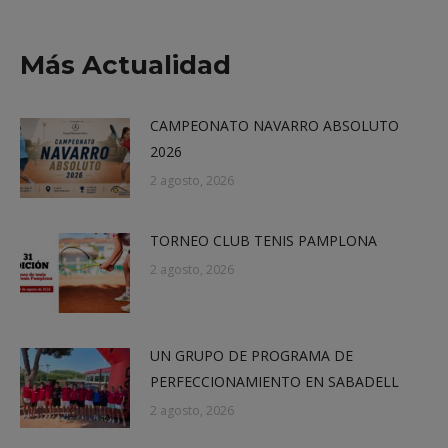
on
on
on
on
X
Facebook
LinkedIn
WhatsApp
Más Actualidad
CAMPEONATO NAVARRO ABSOLUTO
2026
2 agosto, 2026
TORNEO CLUB TENIS PAMPLONA
2 agosto, 2026
UN GRUPO DE PROGRAMA DE
PERFECCIONAMIENTO EN SABADELL
2 agosto, 2026