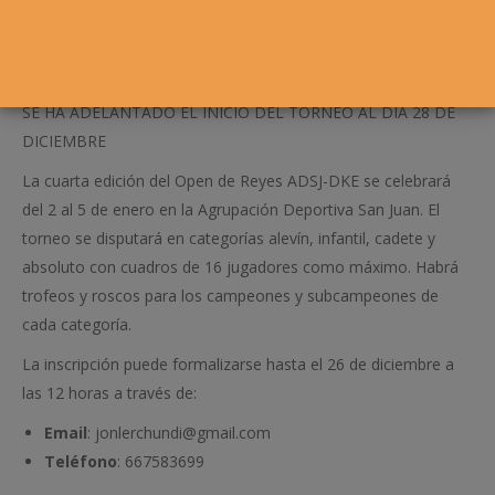
SE HA ADELANTADO EL INICIO DEL TORNEO AL DÍA 28 DE
DICIEMBRE
La cuarta edición del Open de Reyes ADSJ-DKE se celebrará
del 2 al 5 de enero en la Agrupación Deportiva San Juan. El
torneo se disputará en categorías alevín, infantil, cadete y
absoluto con cuadros de 16 jugadores como máximo. Habrá
trofeos y roscos para los campeones y subcampeones de
cada categoría.
La inscripción puede formalizarse hasta el 26 de diciembre a
las 12 horas a través de:
Email
: jonlerchundi@gmail.com
Teléfono
: 667583699