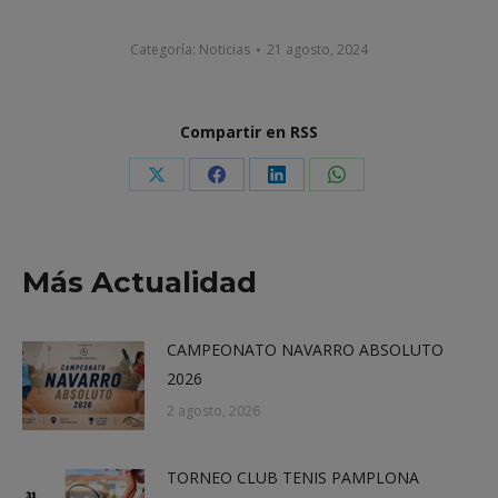
Categoría:
Noticias
21 agosto, 2024
Compartir en RSS
Share
Share
Share
Share
on
on
on
on
X
Facebook
LinkedIn
WhatsApp
Más Actualidad
CAMPEONATO NAVARRO ABSOLUTO
2026
2 agosto, 2026
TORNEO CLUB TENIS PAMPLONA