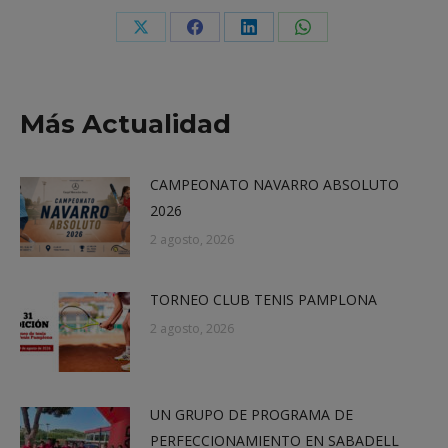
Share
Share
Share
Share
on
on
on
on
X
Facebook
LinkedIn
WhatsApp
Más Actualidad
CAMPEONATO NAVARRO ABSOLUTO
2026
2 agosto, 2026
TORNEO CLUB TENIS PAMPLONA
2 agosto, 2026
UN GRUPO DE PROGRAMA DE
PERFECCIONAMIENTO EN SABADELL