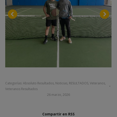
Categorías:
Absoluto Resultados
,
Noticias
,
RESULTADOS
,
Veteranos
,
Veteranos Resultados
26 marzo, 2026
Compartir en RSS