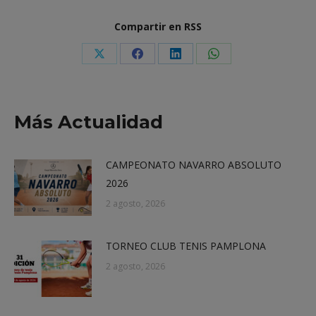
Compartir en RSS
Share
Share
Share
Share
on
on
on
on
X
Facebook
LinkedIn
WhatsApp
Más Actualidad
CAMPEONATO NAVARRO ABSOLUTO
2026
2 agosto, 2026
TORNEO CLUB TENIS PAMPLONA
2 agosto, 2026