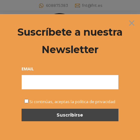
608875383
fnt@fnt.es
×
Buscar:
Suscríbete a nuestra
Newsletter
Iñaki Montes subcampeón Mutua
Sub16
EMAIL
Estás aquí:
Si continúas, aceptas la política de privacidad
NOV
14