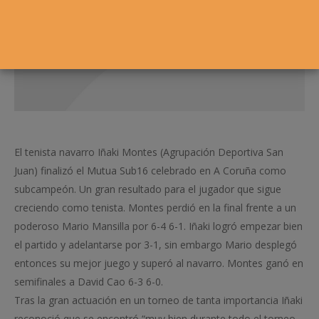
El tenista navarro Iñaki Montes (Agrupación Deportiva San
Juan) finalizó el Mutua Sub16 celebrado en A Coruña como
subcampeón. Un gran resultado para el jugador que sigue
creciendo como tenista. Montes perdió en la final frente a un
poderoso Mario Mansilla por 6-4 6-1. Iñaki logró empezar bien
el partido y adelantarse por 3-1, sin embargo Mario desplegó
entonces su mejor juego y superó al navarro. Montes ganó en
semifinales a David Cao 6-3 6-0.
Tras la gran actuación en un torneo de tanta importancia Iñaki
reconoció que se encontró “muy bien durante todo el torneo,