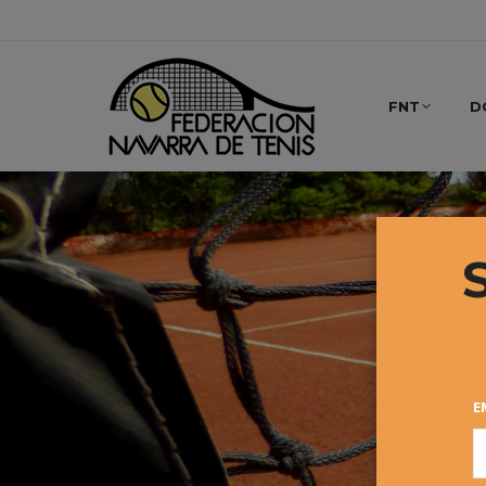
FNT
D
E