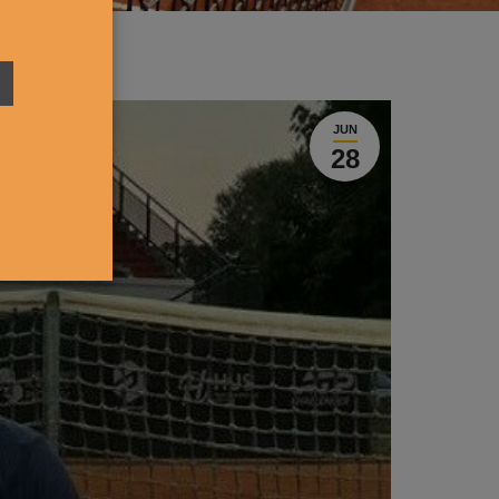
JUN
28