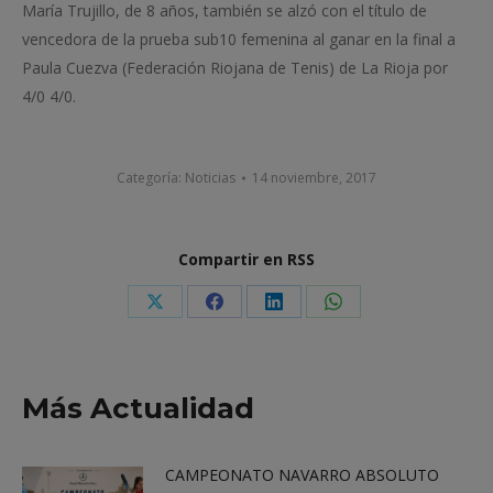
María Trujillo, de 8 años, también se alzó con el título de
vencedora de la prueba sub10 femenina al ganar en la final a
Paula Cuezva (Federación Riojana de Tenis) de La Rioja por
4/0 4/0.
Categoría:
Noticias
14 noviembre, 2017
Compartir en RSS
Share
Share
Share
Share
on
on
on
on
X
Facebook
LinkedIn
WhatsApp
Más Actualidad
CAMPEONATO NAVARRO ABSOLUTO