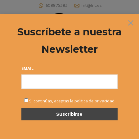
608875383
fnt@fnt.es
×
Buscar:
Suscríbete a nuestra
Newsletter
II OPEN FERRER SPORT CENTER –
Éxitos fuera
EMAIL
Estás aquí:
Si continúas, aceptas la política de privacidad
NOV
14