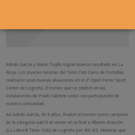
Adrián García y María Trujillo logran buenos resultado en La
Rioja. Los jóvenes tenistas del Tenis Club Cerro de Fontellas
realizaron unas buenas atuaciones en el 2º Open Ferrer Sport
Center de Logroño. El torneo que se celebró en las
instalaciones de Prado Salobre contó con participación de
nuestra comunidad.
Así Adrián García, de 9 años, finalizó el torneo como campeón
de la categoría sub10 al vencer en la final a Alberto Arancón
(La Laboral Tenis Club) de Logroño por 4/0 4/2. Mientras que