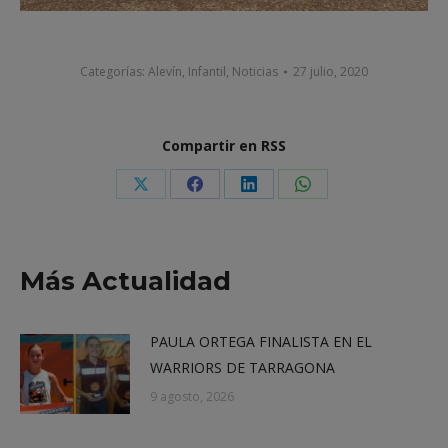
Categorías:
Alevín
,
Infantil
,
Noticias
27 julio, 2020
Compartir en RSS
Share
Share
Share
Share
on
on
on
on
X
Facebook
LinkedIn
WhatsApp
Más Actualidad
PAULA ORTEGA FINALISTA EN EL
WARRIORS DE TARRAGONA
9 agosto, 2026