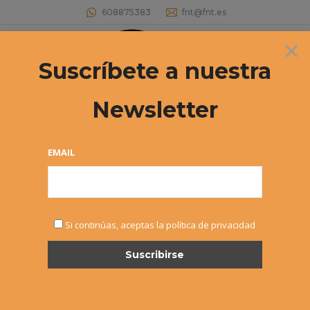
608875383
fnt@fnt.es
×
Buscar:
Suscríbete a nuestra
Newsletter
IDOIA RAZQUIN, SEMIFINALISTA DEL
«RAFA NADAL TOUR BY MAPFRE» DE
EMAIL
MADRID
Estás aquí:
Si continúas, aceptas la política de privacidad
JUL
27