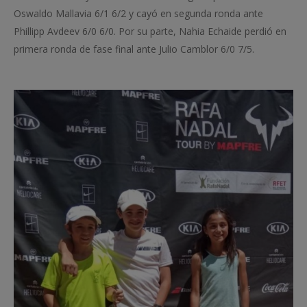
Oswaldo Mallavia 6/1 6/2 y cayó en segunda ronda ante
Phillipp Avdeev 6/0 6/0. Por su parte, Nahia Echaide perdió en
primera ronda de fase final ante Julio Camblor 6/0 7/5.