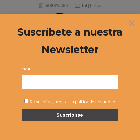
608875383
fnt@fnt.es
×
Buscar:
Suscríbete a nuestra
Newsletter
Ganadores de los Masters 2017
Estás aquí:
EMAIL
Si continúas, aceptas la política de privacidad
ENE
19