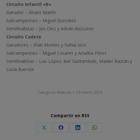
Circuito Infantil «B»
Ganador – Álvaro Martín
Subcampeones – Miguel González
Semifinalistas – Jon Díez y Adrián Arizcuren
Circuito Cadete
Ganadores – Iñaki Montes y Nahia Izco
Subcampeones – Miguel Casares y Ariadna Pérez
Semifinalistas – Luis López, Iker Gaztambide, Maider Baztán y
Lucía Ibarrola
Categoría:
Noticias
19 enero, 2018
Compartir en RSS
Share
Share
Share
Share