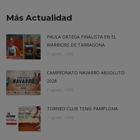
on
on
on
on
X
Facebook
LinkedIn
WhatsApp
Más Actualidad
PAULA ORTEGA FINALISTA EN EL
WARRIORS DE TARRAGONA
9 agosto, 2026
CAMPEONATO NAVARRO ABSOLUTO
2026
2 agosto, 2026
TORNEO CLUB TENIS PAMPLONA
2 agosto, 2026