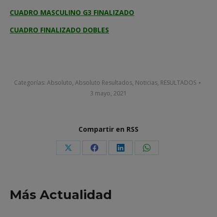
CUADRO MASCULINO G3 FINALIZADO
CUADRO FINALIZADO DOBLES
Categorías:
Absoluto
,
Absoluto Resultados
,
Noticias
,
RESULTADOS
3 mayo, 2021
Compartir en RSS
Share
Share
Share
Share
on
on
on
on
X
Facebook
LinkedIn
WhatsApp
Más Actualidad