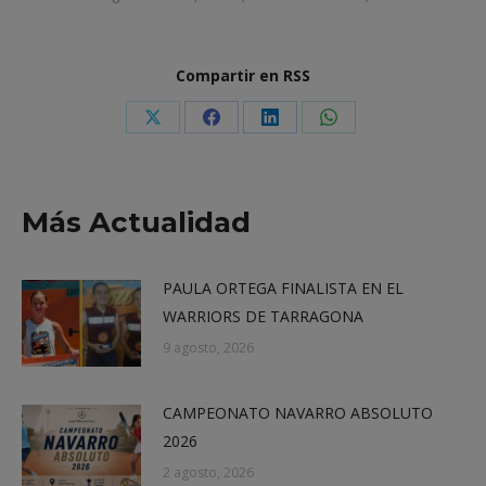
Compartir en RSS
Share
Share
Share
Share
on
on
on
on
X
Facebook
LinkedIn
WhatsApp
Más Actualidad
PAULA ORTEGA FINALISTA EN EL
WARRIORS DE TARRAGONA
9 agosto, 2026
CAMPEONATO NAVARRO ABSOLUTO
2026
2 agosto, 2026