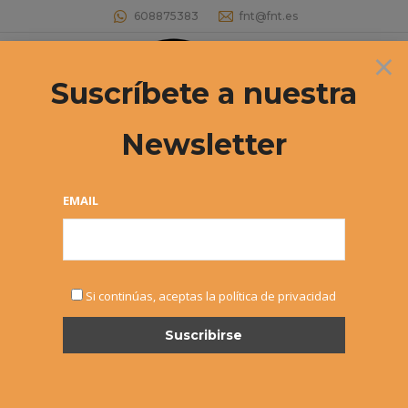
608875383
fnt@fnt.es
×
Buscar:
Suscríbete a nuestra
Newsletter
Éxitos fuera – Los hermanos Zúñiga
ganan en Logroño
EMAIL
Estás aquí:
Si continúas, aceptas la política de privacidad
MAR
1