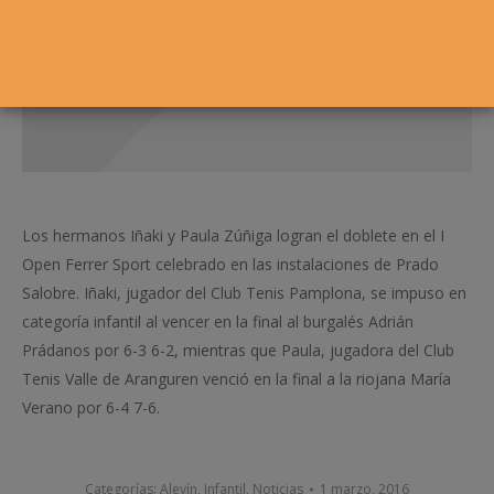
Los hermanos Iñaki y Paula Zúñiga logran el doblete en el I
Open Ferrer Sport celebrado en las instalaciones de Prado
Salobre. Iñaki, jugador del Club Tenis Pamplona, se impuso en
categoría infantil al vencer en la final al burgalés Adrián
Prádanos por 6-3 6-2, mientras que Paula, jugadora del Club
Tenis Valle de Aranguren venció en la final a la riojana María
Verano por 6-4 7-6.
Categorías:
Alevín
,
Infantil
,
Noticias
1 marzo, 2016