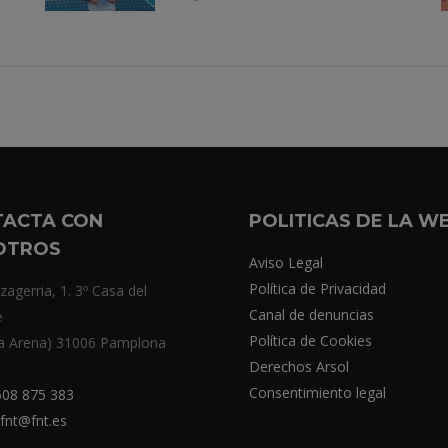
TACTA CON
POLITICAS DE LA W
OTROS
Aviso Legal
Política de Privacidad
zagerria, 1. 3º Casa del
Canal de denuncias
e
Política de Cookies
a Arena) 31006 Pamplona
Derechos Arsol
Consentimiento legal
08 875 383
fnt@fnt.es