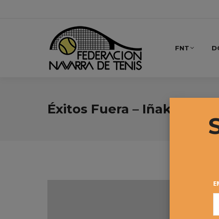
FNT
D
Éxitos Fuera – Iñaki Zúñi
E