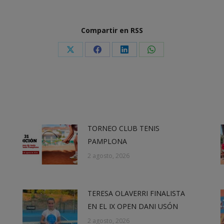
Compartir en RSS
Share
Share
Share
Share
on
on
on
on
X
Facebook
LinkedIn
WhatsApp
TORNEO CLUB TENIS
PAMPLONA
2 agosto, 2026
TERESA OLAVERRI FINALISTA
EN EL IX OPEN DANI USÓN
2 agosto, 2026