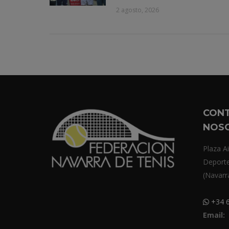
2 agosto, 2026
CON
NOS
Plaza Ai
Deport
(Navarr
+34 6
Email: