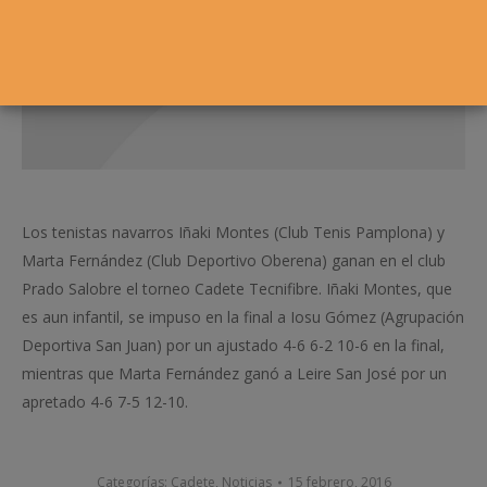
Los tenistas navarros Iñaki Montes (Club Tenis Pamplona) y
Marta Fernández (Club Deportivo Oberena) ganan en el club
Prado Salobre el torneo Cadete Tecnifibre. Iñaki Montes, que
es aun infantil, se impuso en la final a Iosu Gómez (Agrupación
Deportiva San Juan) por un ajustado 4-6 6-2 10-6 en la final,
mientras que Marta Fernández ganó a Leire San José por un
apretado 4-6 7-5 12-10.
Categorías:
Cadete
,
Noticias
15 febrero, 2016