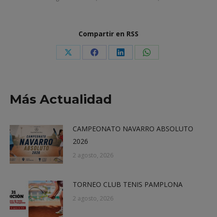
Compartir en RSS
Share
Share
Share
Share
on
on
on
on
X
Facebook
LinkedIn
WhatsApp
Más Actualidad
CAMPEONATO NAVARRO ABSOLUTO
2026
2 agosto, 2026
TORNEO CLUB TENIS PAMPLONA
2 agosto, 2026