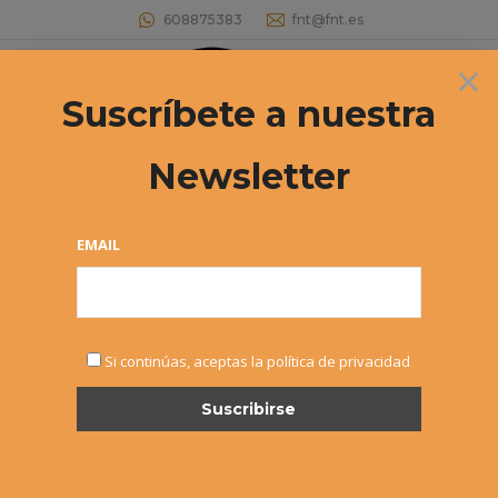
608875383
fnt@fnt.es
×
Buscar:
Suscríbete a nuestra
Newsletter
Éxitos Fuera – Iñaki Montes y Marta
Fernández ganan en La Rioja
EMAIL
Estás aquí:
Si continúas, aceptas la política de privacidad
FEB
15