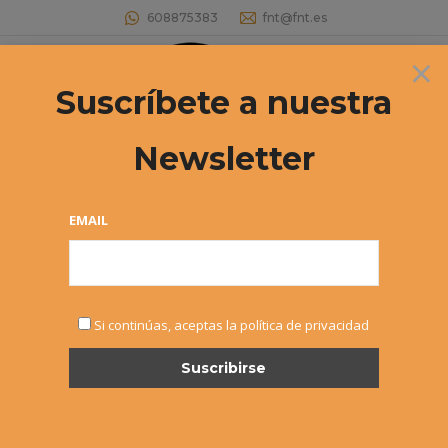
608875383
fnt@fnt.es
×
Buscar:
Suscríbete a nuestra
Newsletter
MASTERS «INTERSPORT IRABIA-
DUNLOP» INFANTIL
EMAIL
Estás aquí:
Si continúas, aceptas la política de privacidad