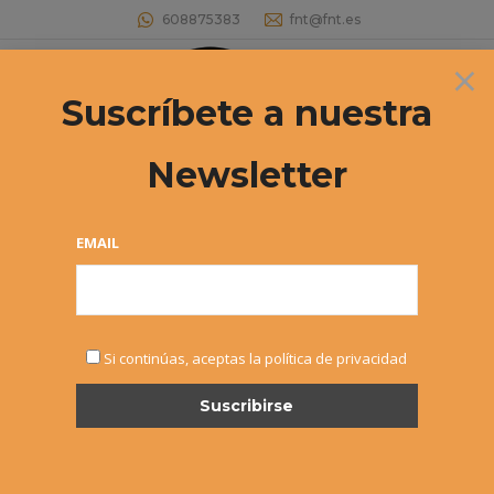
608875383
fnt@fnt.es
×
Buscar:
Suscríbete a nuestra
Newsletter
MASTER INFANTIL CIRCUITO
«INTERSPORT-DUNLOP»
EMAIL
Estás aquí:
Si continúas, aceptas la política de privacidad