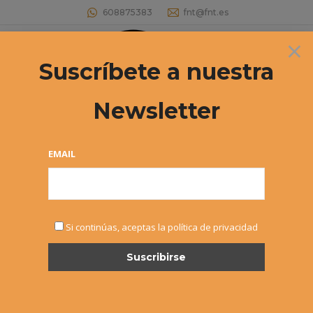
608875383
fnt@fnt.es
×
Buscar:
Suscríbete a nuestra
Newsletter
MASTER CADETE «INTERSPORT-
DUNLOP»
EMAIL
Estás aquí:
Si continúas, aceptas la política de privacidad