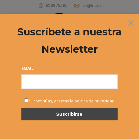
608875383
fnt@fnt.es
×
Buscar:
Suscríbete a nuestra
Newsletter
LIGA DE TENIS POR EQUIPOS
VETERANOS +35
EMAIL
Estás aquí:
Si continúas, aceptas la política de privacidad