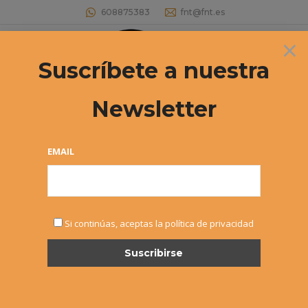
608875383
fnt@fnt.es
×
Buscar:
Suscríbete a nuestra
Newsletter
LIGA DE TENIS POR EQUIPOS DE
VETERANOS +35
EMAIL
Estás aquí:
Si continúas, aceptas la política de privacidad