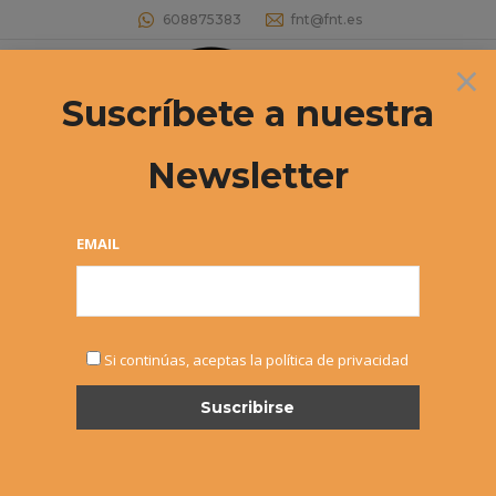
608875383
fnt@fnt.es
×
Buscar:
Suscríbete a nuestra
Newsletter
CAMPEONATO NAVARRO POR
EQUIPOS DE CLUB ALEVÍN
EMAIL
Estás aquí:
Si continúas, aceptas la política de privacidad