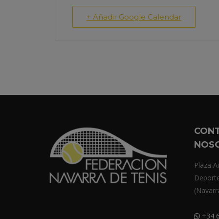
+ Añadir Google Calendar
CON
NOS
Plaza Ai
Deport
(Navarr
+34 6