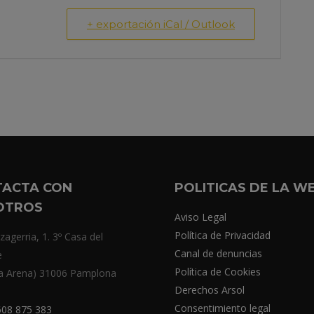
+ exportación iCal / Outlook
TACTA CON
POLITICAS DE LA W
OTROS
Aviso Legal
Política de Privacidad
zagerria, 1. 3º Casa del
Canal de denuncias
e
Política de Cookies
a Arena) 31006 Pamplona
Derechos Arsol
Consentimiento legal
08 875 383