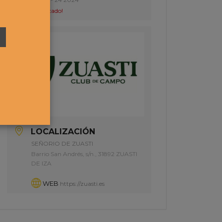
¡Caducado!
LOCALIZACIÓN
SEÑORIO DE ZUASTI
Barrio San Andrés, s/n., 31892 ZUASTI
DE IZA
WEB
https://zuasti.es