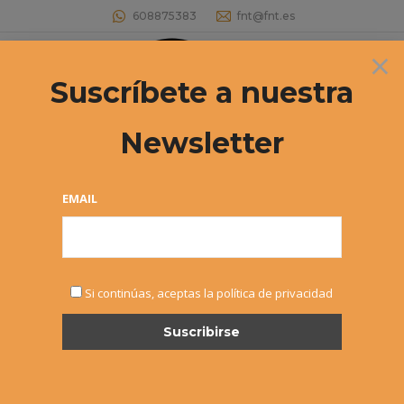
608875383
fnt@fnt.es
×
Buscar:
Suscríbete a nuestra
Newsletter
CAMPEONATO NAVARRO INFANTIL
2022
EMAIL
Estás aquí:
Si continúas, aceptas la política de privacidad