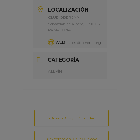
LOCALIZACIÓN
CLUB OBERENA
Sebastián de Albero, 1, 31006
PAMPLONA
WEB
https://oberena.org
CATEGORÍA
ALEVÍN
+ Añadir Google Calendar
+ exportación iCal / Outlook