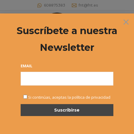
608875383
fnt@fnt.es
×
Buscar:
Suscríbete a nuestra
Newsletter
4º TORNEO CIRCUITO NAVARRO
ABSOLUTO
EMAIL
Estás aquí:
Si continúas, aceptas la política de privacidad