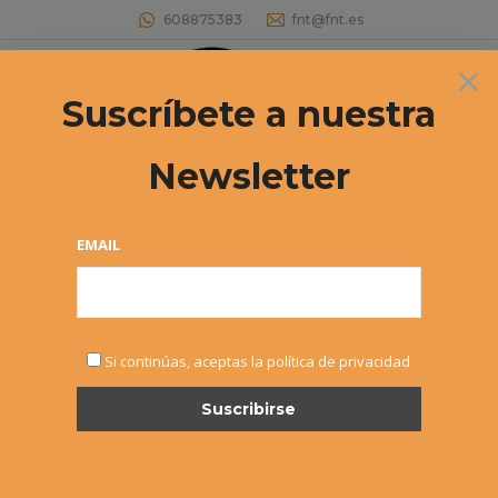
608875383
fnt@fnt.es
×
Buscar:
Suscríbete a nuestra
Newsletter
34º Circuito Navarro por equipos de
club
EMAIL
Estás aquí:
Si continúas, aceptas la política de privacidad