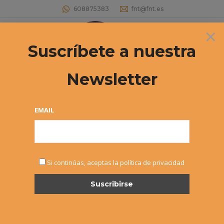
608875383
fnt@fnt.es
×
Buscar:
Suscríbete a nuestra
Newsletter
II TORNEO SUB10 «TU MASCOTA» – 1º
TORNEO
EMAIL
Estás aquí:
Si continúas, aceptas la política de privacidad