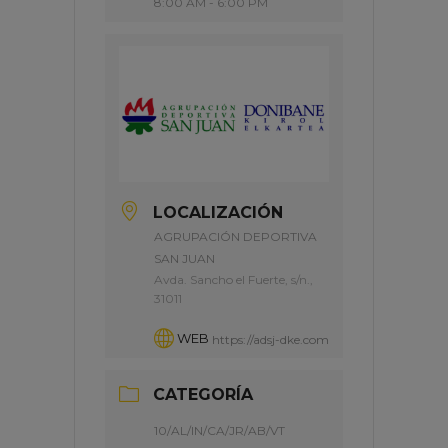
8:00 AM - 6:00 PM
LOCALIZACIÓN
AGRUPACIÓN DEPORTIVA
SAN JUAN
Avda. Sancho el Fuerte, s/n.,
31011
WEB
https://adsj-dke.com
CATEGORÍA
10/AL/IN/CA/JR/AB/VT