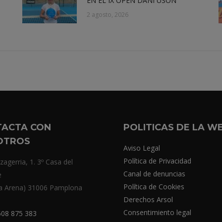
EN EL IX OPEN DANI USÓN
2 agosto, 2026
TACTA CON
POLITICAS DE LA W
OTROS
Aviso Legal
Política de Privacidad
zagerria, 1. 3º Casa del
Canal de denuncias
e
Política de Cookies
a Arena) 31006 Pamplona
Derechos Arsol
Consentimiento legal
08 875 383