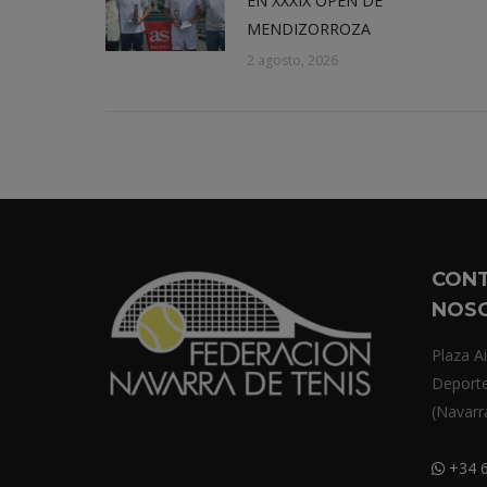
EN XXXIX OPEN DE
MENDIZORROZA
2 agosto, 2026
CON
NOS
Plaza Ai
Deport
(Navarr
+34 6