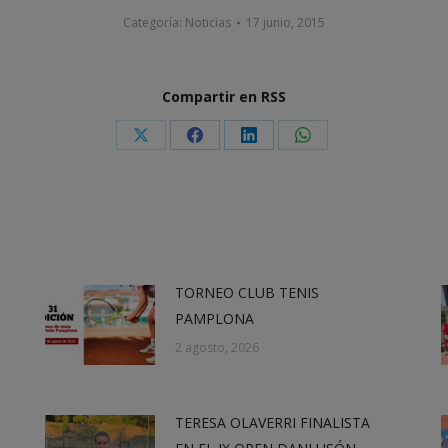
Categoría:
Noticias
17 junio, 2015
Compartir en RSS
Share
Share
Share
Share
on
on
on
on
X
Facebook
LinkedIn
WhatsApp
TORNEO CLUB TENIS
PAMPLONA
2 agosto, 2026
TERESA OLAVERRI FINALISTA