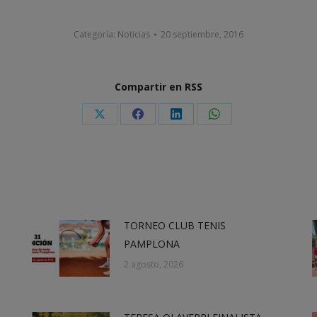
Categoría:
Noticias
20 septiembre, 2016
Compartir en RSS
Share
Share
Share
Share
on
on
on
on
X
Facebook
LinkedIn
WhatsApp
TORNEO CLUB TENIS
PAMPLONA
2 agosto, 2026