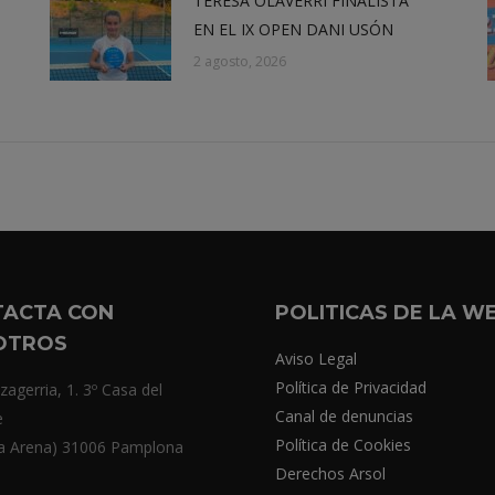
TERESA OLAVERRI FINALISTA
EN EL IX OPEN DANI USÓN
2 agosto, 2026
TACTA CON
POLITICAS DE LA W
OTROS
Aviso Legal
Política de Privacidad
zagerria, 1. 3º Casa del
Canal de denuncias
e
Política de Cookies
a Arena) 31006 Pamplona
Derechos Arsol