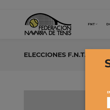
FNT
D
ELECCIONES F.N.T. 2016
E