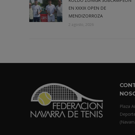
KOLDO ZÚÑIGA SUBCAMPEÓN
EN XXXIX OPEN DE
MENDIZORROZA
2 agosto, 2026
CON
NOS
Plaza Ai
Deport
(Navarr