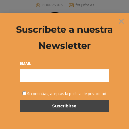
608875383
fnt@fnt.es
×
Buscar:
Suscríbete a nuestra
Newsletter
EL PRÓXIMO LUNES SE
DETERMINARÁ EL MIEMBRO Nº3 DE
EMAIL
LA JUNTA ELECTORAL
Estás aquí:
Si continúas, aceptas la política de privacidad
MAR
5