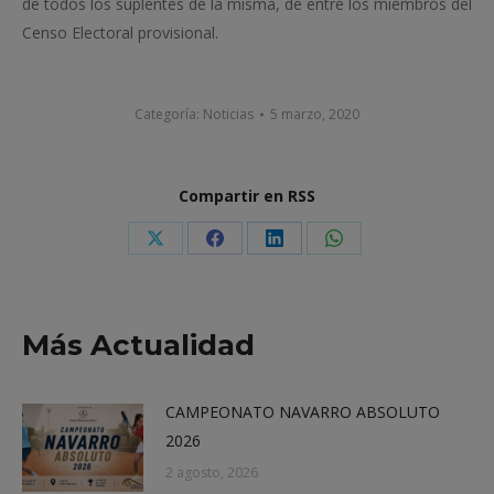
de todos los suplentes de la misma, de entre los miembros del
Censo Electoral provisional.
Categoría:
Noticias
5 marzo, 2020
Compartir en RSS
Share
Share
Share
Share
on
on
on
on
X
Facebook
LinkedIn
WhatsApp
Más Actualidad
CAMPEONATO NAVARRO ABSOLUTO
2026
2 agosto, 2026