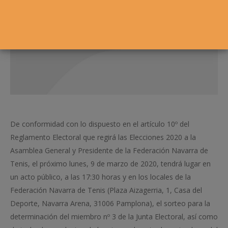
De conformidad con lo dispuesto en el artículo 10º del
Reglamento Electoral que regirá las Elecciones 2020 a la
Asamblea General y Presidente de la Federación Navarra de
Tenis, el próximo lunes, 9 de marzo de 2020, tendrá lugar en
un acto público, a las 17:30 horas y en los locales de la
Federación Navarra de Tenis (Plaza Aizagerria, 1, Casa del
Deporte, Navarra Arena, 31006 Pamplona), el sorteo para la
determinación del miembro nº 3 de la Junta Electoral, así como