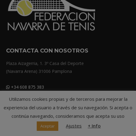
CONTACTA CON NOSOTROS
Plaza Aizagerria, 1. 3º Casa del Deporte
(Navarra Arena) 31006 Pamplona
+34 608 875 383
Email:
fnt@fnt.es
Utilizamos cookies propias y de terceros para mejorar la
experiencia del usuario a través de su navegación. Si acepta o
POLITICAS DE LA WEB
continúa navegando, consideramos que acepta su uso
Aviso Legal
Ajustes
+ Info
Aceptar
Política de Privacidad