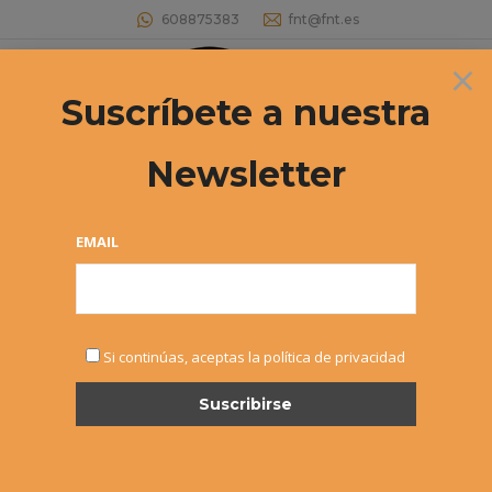
608875383
fnt@fnt.es
×
Buscar:
Suscríbete a nuestra
Newsletter
«EL NAVARRO» DESDE DENTRO
Estás aquí:
EMAIL
Si continúas, aceptas la política de privacidad
AGO
18