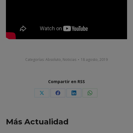
Categorías:
Absoluto
,
Noticias
18 agosto, 2019
Compartir en RSS
Share
Share
Share
Share
on
on
on
on
X
Facebook
LinkedIn
WhatsApp
Más Actualidad