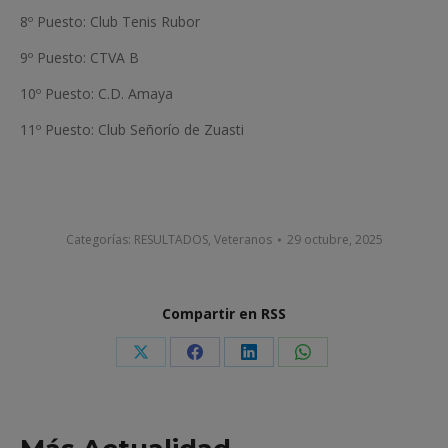
8º Puesto: Club Tenis Rubor
9º Puesto: CTVA B
10º Puesto: C.D. Amaya
11º Puesto: Club Señorío de Zuasti
Categorías:
RESULTADOS
,
Veteranos
29 octubre, 2025
Compartir en RSS
Share
Share
Share
Share
on
on
on
on
X
Facebook
LinkedIn
WhatsApp