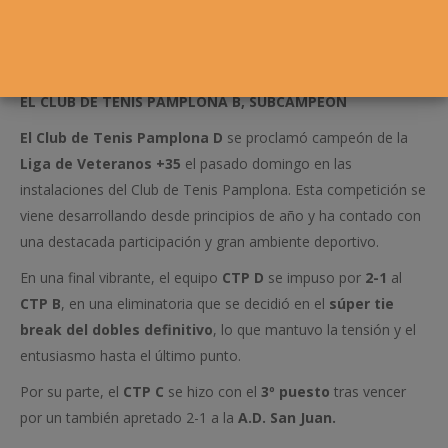
EL CLUB DE TENIS PAMPLONA B, SUBCAMPEÓN
El Club de Tenis Pamplona D
se proclamó campeón de la
Liga de Veteranos +35
el pasado domingo en las
instalaciones del Club de Tenis Pamplona. Esta competición se
viene desarrollando desde principios de año y ha contado con
una destacada participación y gran ambiente deportivo.
En una final vibrante, el equipo
CTP D
se impuso por
2-1
al
CTP B
, en una eliminatoria que se decidió en el
súper tie
break del dobles definitivo
, lo que mantuvo la tensión y el
entusiasmo hasta el último punto.
Por su parte, el
CTP C
se hizo con el
3º puesto
tras vencer
por un también apretado 2-1 a la
A.D. San Juan.