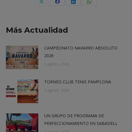
Share
Share
Share
Share
on
on
on
on
X
Facebook
LinkedIn
WhatsApp
Más Actualidad
CAMPEONATO NAVARRO ABSOLUTO
2026
2 agosto, 2026
TORNEO CLUB TENIS PAMPLONA
2 agosto, 2026
UN GRUPO DE PROGRAMA DE
PERFECCIONAMIENTO EN SABADELL
2 agosto, 2026