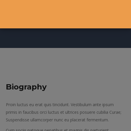
Facebook
Instagram
Pinterest
Whatsapp
Biography
Proin luctus eu erat quis tincidunt. Vestibulum ante ipsum
primis in faucibus orci luctus et ultrices posuere cubilia Curae;
Suspendisse ullamcorper nunc eu placerat fermentum.
Cum sociis natoque penatibus et magnis dis parturient