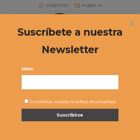
608875383
fnt@fnt.es
×
Buscar:
Suscríbete a nuestra
Newsletter
EMAIL
Olivia Walsh
Si continúas, aceptas la política de privacidad
dental surgeon
Phone :
001 234 56 79
Email :
hello@dream-theme.com