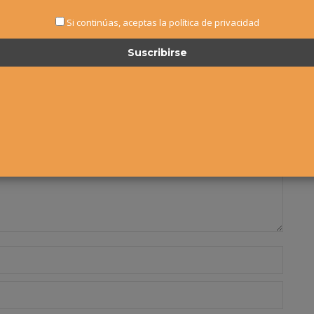
Si continúas, aceptas la política de privacidad
campos requeridos están marcados
*