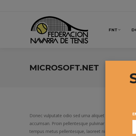
FNT
D
MICROSOFT.NET
E
Donec vulputate odio sed urna aliquet iaculis. Aenean 
accumsan. Proin pellentesque pulvinar vestibulum. Int
tempus metus pellentesque, laoreet nisi.