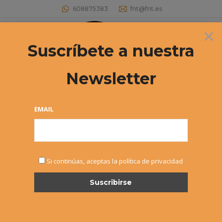
608875383
fnt@fnt.es
×
Buscar:
Suscríbete a nuestra
Newsletter
ANDROID
Estás aquí:
EMAIL
Maximus felis nulla vel quam. Lorem ipsum dolor sit amet,
Si continúas, aceptas la política de privacidad
consectetur adipiscing elit. Proin eleifend pretium tempus.
Vivamus aliquet, purus eu scelerisque ornare, sem odio
maximus felis, a placerat sem enim et ante. Cras id convallis
nisl. Phasellus sodales bibendum arcu non vehicula.