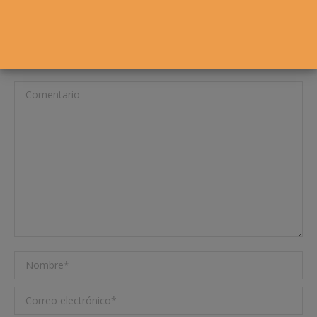
Deja una respuesta
Tu dirección de correo electrónico no será publicada. Los campos
requeridos están marcados
*
Comentario
Nombre *
Correo electrónico *