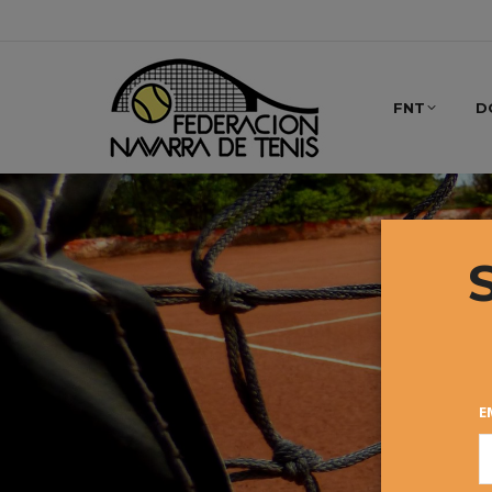
FNT
D
E