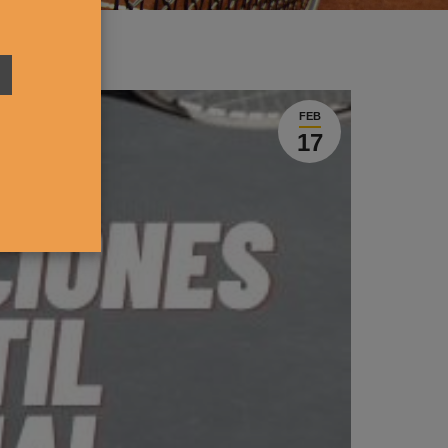
FEB
17