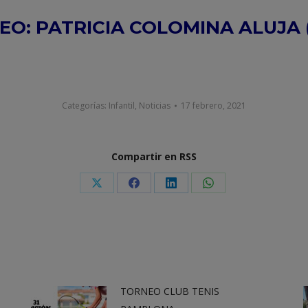
EO: PATRICIA COLOMINA ALUJA 
Categorías:
Infantil
,
Noticias
17 febrero, 2021
Compartir en RSS
Share
Share
Share
Share
on
on
on
on
X
Facebook
LinkedIn
WhatsApp
TORNEO CLUB TENIS