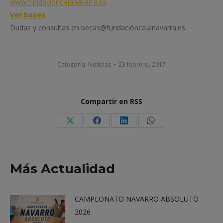
www.fundacioncajanavarra.es
Ver bases
Dudas y consultas en becas@fundacióncajanavarra.es
Categoría:
Noticias
23 febrero, 2017
Compartir en RSS
Share
Share
Share
Share
on
on
on
on
X
Facebook
LinkedIn
WhatsApp
Más Actualidad
CAMPEONATO NAVARRO ABSOLUTO
2026