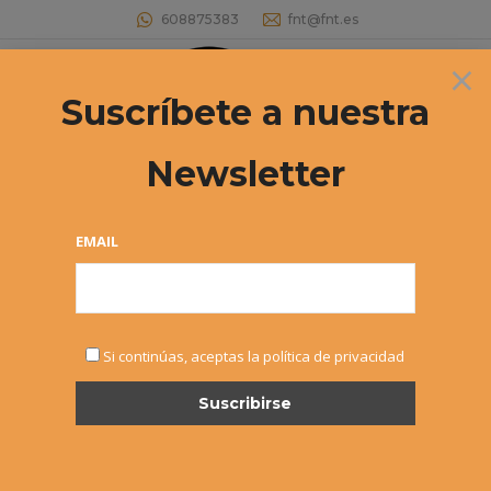
608875383
fnt@fnt.es
×
Buscar:
Suscríbete a nuestra
Newsletter
Convocatoria de Becas a la
Excelencia de la Fundación Caja
EMAIL
Navarra
Estás aquí:
Si continúas, aceptas la política de privacidad
FEB
23