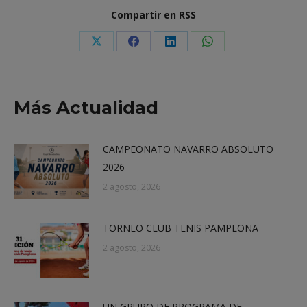
Compartir en RSS
Share
Share
Share
Share
on
on
on
on
X
Facebook
LinkedIn
WhatsApp
Más Actualidad
CAMPEONATO NAVARRO ABSOLUTO
2026
2 agosto, 2026
TORNEO CLUB TENIS PAMPLONA
2 agosto, 2026
UN GRUPO DE PROGRAMA DE