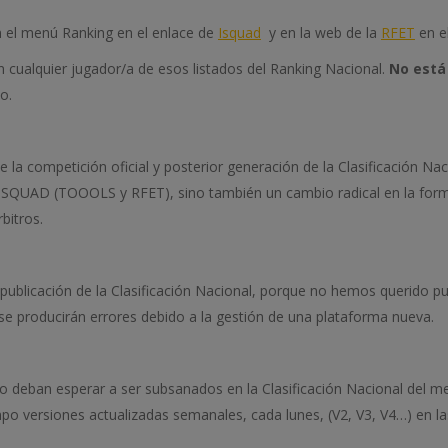
n el menú Ranking en el enlace de
Isquad
y en la web de la
RFET
en e
en cualquier jugador/a de esos listados del Ranking Nacional.
No está
o.
e la competición oficial y posterior generación de la Clasificación N
iSQUAD (TOOOLS y RFET), sino también un cambio radical en la forma 
bitros.
ublicación de la Clasificación Nacional, porque no hemos querido pub
se producirán errores debido a la gestión de una plataforma nueva.
no deban esperar a ser subsanados en la Clasificación Nacional del me
po versiones actualizadas semanales, cada lunes, (V2, V3, V4…) en la