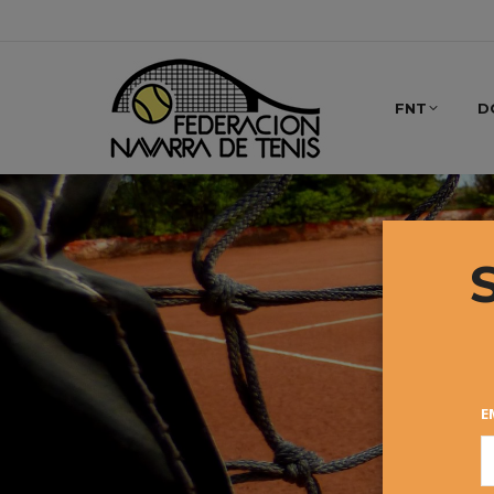
FNT
D
E