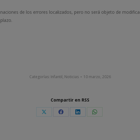
naciones de los errores localizados, pero no será objeto de modifica
 plazo.
Categorías:
Infantil
,
Noticias
10 marzo, 2026
Compartir en RSS
Share
Share
Share
Share
on
on
on
on
X
Facebook
LinkedIn
WhatsApp