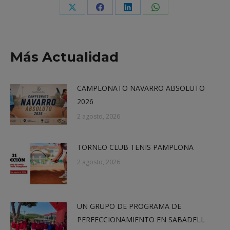
Share
Share
Share
Share
on
on
on
on
X
Facebook
LinkedIn
WhatsApp
Más Actualidad
CAMPEONATO NAVARRO ABSOLUTO
2026
2 agosto, 2026
TORNEO CLUB TENIS PAMPLONA
2 agosto, 2026
UN GRUPO DE PROGRAMA DE
PERFECCIONAMIENTO EN SABADELL