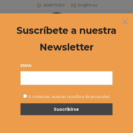
608875383
fnt@fnt.es
×
Buscar:
Suscríbete a nuestra
Newsletter
COMUNICADO OFICIAL SUSPENSIÓN
ACTIVIDAD DEPORTIVA FEDERATIVA
EMAIL
Estás aquí:
Si continúas, aceptas la política de privacidad
MAR
12