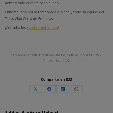
demostrado durante todo el año.
Enhorabuena por la temporada a María y todo su equipo del
Tenis Club Cerro de Fontellas.
¡Consulta los
cuadros del torneo
!
Categorías:
Infantil
,
Infantil Resultados
,
Noticias
,
RESULTADOS
7 noviembre, 2022
Compartir en RSS
Share
Share
Share
Share
on
on
on
on
X
Facebook
LinkedIn
WhatsApp