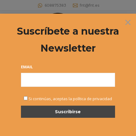
608875383
fnt@fnt.es
×
Buscar:
Suscríbete a nuestra
Newsletter
Circuito del Norte de Tenis
Estás aquí:
EMAIL
Si continúas, aceptas la política de privacidad
JUL
26