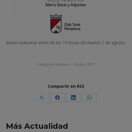
deben realizarse antes de las 19 horas del martes 1 de agosto.
Categoría:
Noticias
26 julio, 2017
Compartir en RSS
Share
Share
Share
Share
on
on
on
on
X
Facebook
LinkedIn
WhatsApp
Más Actualidad